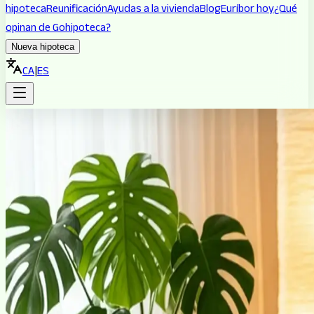
hipoteca
Reunificación
Ayudas a la vivienda
Blog
Euríbor hoy
¿Qué
opinan de Gohipoteca?
Nueva hipoteca
CA
|
ES