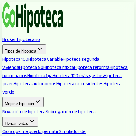
Broker hipotecario
Tipos de hipoteca
Hipoteca 100
Hipoteca variable
Hipoteca segunda
vivienda
Hipoteca 90
Hipoteca mixta
Hipoteca reforma
Hipoteca
funcionarios
Hipoteca fija
Hipoteca 100 más gastos
Hipoteca
joven
Hipoteca autónomos
Hipoteca no residentes
Hipoteca
verde
Mejorar hipoteca
Novación de hipoteca
Subrogación de hipoteca
Herramientas
Casa que me puedo permitir
Simulador de