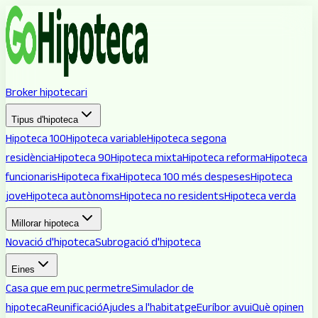
Broker hipotecari
Tipus d'hipoteca
Hipoteca 100
Hipoteca variable
Hipoteca segona
residència
Hipoteca 90
Hipoteca mixta
Hipoteca reforma
Hipoteca
funcionaris
Hipoteca fixa
Hipoteca 100 més despeses
Hipoteca
jove
Hipoteca autònoms
Hipoteca no residents
Hipoteca verda
Millorar hipoteca
Novació d'hipoteca
Subrogació d'hipoteca
Eines
Casa que em puc permetre
Simulador de
hipoteca
Reunificació
Ajudes a l'habitatge
Euríbor avui
Què opinen