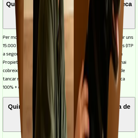
Quant estalvi necessito per a una hipoteca
de 150.000 €?
Per molt que financis el 100% dels 150.000 €, hauràs de tenir uns
15.000 € reservats per a les despeses de compra: impostos (ITP
a segona mà o IVA a obra nova), AJD, notaria, Registre de la
Propietat, gestoria i taxació. Com que el préstec gairebé mai
cobreix aquesta part, el millor és tenir-la apartada abans de
tancar res. Si no la tens, sempre queda l'opció de la hipoteca
100% + despeses.
Quin sou necessito per a una hipoteca de
150.000 €?