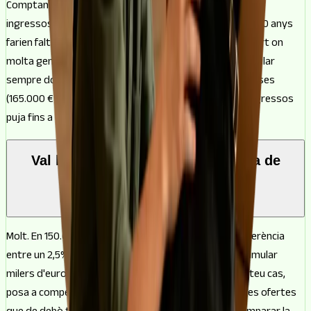
Comptant que la quota no hauria de passar del 35% dels
ingressos nets, amb els uns 593 €/mes de 150.000 € a 30 anys
farien falta al voltant de 1.690 € nets al mes. És un import on
molta gent arriba anant sol, encara que sumar un cotitular
sempre dona més marge. Si a sobre finances les despeses
(165.000 €), la quota va cap als 652 €/mes i el llistó d'ingressos
puja fins a uns 1.860 €.
Val la pena comparar una hipoteca de
150.000 € amb un bróker?
Molt. En 150.000 € cada dècima de tipus es nota: la diferència
entre un 2,5% i un 3,5% pot voltar els 80 € al mes i acumular
milers d'euros en tot el préstec. Un bróker estudia el teu cas,
posa a competir diverses entitats i et porta només les ofertes