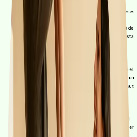
15.000 € en impostos (ITP o IVA), AJD, notaria, registre i
gestoria. Normalment el banc no inclou aquestes despeses
al préstec, així que el primer que mira és que les tinguis
cobertes. Si no les tens estalviades, encara queda la via de
la hipoteca 100% + despeses, on es finança també aquesta
part.
2
Ingressos que aguantin la quota
A 30 anys, la quota de
150.000 € se situa cap als 593 € al mes. Perquè no superi el
35% d'endeutament caldrien uns 1.690 € nets mensuals: un
sou que es pot assolir anant sol amb una nòmina mitjana, o
amb folgança si sou dos titulars.
3
La taxació marca el sostre real
El banc calcula el
percentatge que finança sobre el valor taxat, no sobre el
preu que has pactat amb el venedor. Si l'habitatge taxa per
sota dels 150.000 €, et finançaran menys i la diferència la