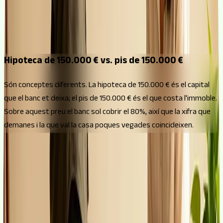
A 10 anys la quota s'enfila fins als 1.435 € al mes, una xifra
exigent. A canvi, és de llarg la més barata: amb prou feines
uns 22.200 € en interessos.
Hipoteca de 150.000 € vs. pis de 150.000 €
Són conceptes diferents. La hipoteca de 150.000 € és el capital
que el banc et deixa; el pis de 150.000 € és el que costa l'immoble.
Sobre aquest preu el banc sol cobrir el 80%, així que la xifra que
demanes i la que val la casa poques vegades coincideixen.
Quina quota té un pis de 150.000 euros
segons el finançament
La quota d'un pis de 150.000 € depèn de quant et financi el banc.
Amb el 80% habitual demanaries 120.000 € i la resta (uns 30.000