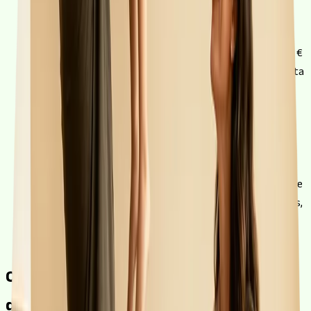
posaràs tu.
4
Marge si vols hipoteca + despeses
Si finances els 150.000 €
més els 15.000 € de despeses (165.000 € en total), la quota
a 30 anys puja fins als 652 € al mes. En aquest cas el banc
et demanarà uns ingressos nets a partir de 1.860 € i un
perfil ben solvent.
5
Perfil estable i comptes nets
Sense impagaments ni
aparèixer en fitxers de morositat, i amb contracte estable
o antiguitat demostrable. Com més finançament demanis,
més a fons revisa el banc el teu perfil, sobretot si vas al
100%.
Quant acabaré pagant per una hipoteca
de
150.000 €?