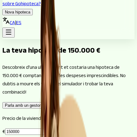
sobre Gohipoteca?
Nova hipoteca
CA
|
ES
La teva hipoteca de 150.000 €
Descobreix d'una ullada quant et costaria una hipoteca de
150.000 € comptant només les despeses imprescindibles. No
dubtis a moure els valors del simulador i trobar la teva
combinació!
Parla amb un gestor
Precio de la vivienda
€