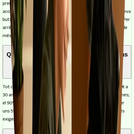
preu) són coses diferents. Per a un pis de 150.000 €, el banc
acostuma a posar el 80%, uns 120.000 €, i la resta surt de la teva
butxaca: al voltant de 30.000 € d'entrada més les despeses. Per
arribar a demanar 150.000 € sencers sol caldre un habitatge de
més valor o entrar en una hipoteca al 100%.
Quina quota té un pis de 150.000 € segons
el finançament?
Tot depèn de quant cobreixi el banc. Sobre un pis de 150.000 € a
30 anys i 2,5% de TIN, el 80% (120.000 €) surt per uns 474 €/mes;
el 90% (135.000 €) per uns 533 €/mes; i el 100% (150.000 €) per
uns 593 €/mes. A més percentatge finançat, més quota i més
exigent es torna l'estudi del banc.