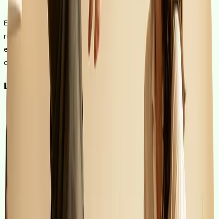
El termini que triïs canvia molt la foto: pots tenir una quota més
relaxada però pagar més interessos, o estrènyer-te cada mes i
estalviar al final. Aquestes són estimacions orientatives, no una
oferta tancada.
La teva quota segons el termini
A 30 anys és l'opció que tria gairebé tothom: amb un tipus
del 2,8%, la quota es queda cap als 616 € al mes. Còmoda
de pagar, però també la que més interessos acumula: al
voltant de 71.900 € en tot el préstec.
A 25 anys la quota es mou cap als 696 € al mes. És un bon
punt mitjà: encara és assumible i ja retalles els interessos
fins als 58.700 € aproximadament.
A 20 anys parlem d'uns 817 € al mes. L'esforç mensual creix,
però el cost total en interessos baixa fins als 46.100 €.