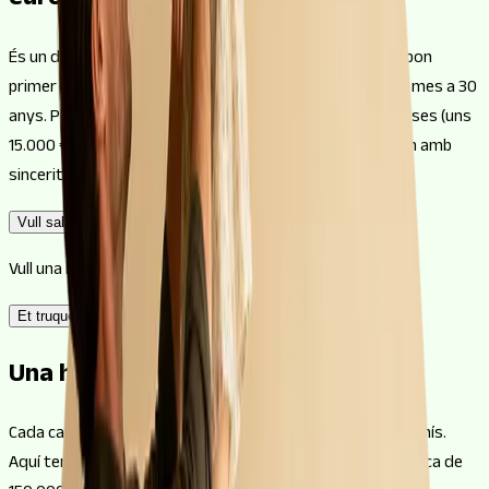
euros?
És un dels imports estrella: prou per a un pis ampli o un bon
primer habitatge, amb una quota que ronda els 593 € al mes a 30
anys. Pots arribar a finançar el 100% i, sumant les despeses (uns
15.000 €), tancar la compra. Estudiem el teu cas i et diem amb
sinceritat si encaixa.
Vull saber si puc aconseguir-la
Vull una hipoteca de 150.000 €!
Et truquem
Una hipoteca de 150k en quotes
Cada cas és particular, així que escriu-nos sense compromís.
Aquí tens alguns números orientatius per a la teva hipoteca de