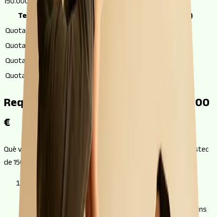
150.000 euros.
Termini
GoHipoteca (TIN 2,5%)
Banc (TIN 3,5%)
Quota a 30 anys
593 €/mes
674 €/mes
Quota a 20 anys
795 €/mes
870 €/mes
Quota a 15 anys
1.000 €/mes
1.072 €/mes
Quota a 10 anys
1.414 €/mes
1.483 €/mes
Requisits per a una hipoteca de 150.000
€
Què valoren les entitats abans de donar llum verda a un préstec
de 150.000 €.
1
Tens 15.000 € a part (o vas a 100% + despeses)
La
compravenda d'un habitatge de 150.000 € arrossega uns