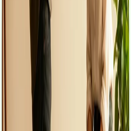
€ més despeses) la posaries d'entrada; si arribes al 100%,
demanes els 150.000 € sencers però la quota i les exigències
pugen. Aquí tens les tres opcions calculades a 30 anys.
GoHipoteca (TIN
Banc (TIN
Finançament
2,5%)
3,5%)
Finançat al 90% (135.000
533 €/mes
606 €/mes
€)
Finançat al 100% (150.000
593 €/mes
674 €/mes
€)
Finançat al 80% (120.000
474 €/mes
539 €/mes
€)