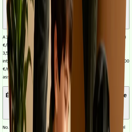
Quant es paga al mes per una hipoteca de
150.000 €?
A 30 anys, una hipoteca de 150.000 € deixa una quota d'uns 593
€/mes amb un TIN del 2,5%, i d'uns 674 €/mes si el tipus és del
3,5%. Escurçant el termini la quota creix però estalvies
interessos: a 20 anys voltaries els 795 €/mes i a 15 anys els 1.000
€/mes. Són càlculs de capital més interessos, sense comptar
assegurances ni productes vinculats.
És el mateix una hipoteca de 150.000 € que
un pis de 150.000 €?
No. El que demanes al banc (la hipoteca) i el que costa la casa (el