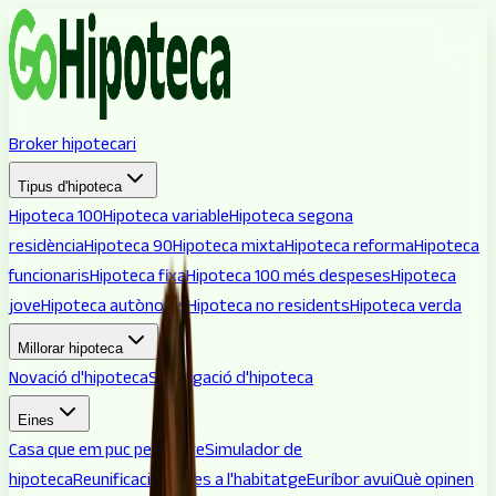
Broker hipotecari
Tipus d'hipoteca
Hipoteca 100
Hipoteca variable
Hipoteca segona
residència
Hipoteca 90
Hipoteca mixta
Hipoteca reforma
Hipoteca
funcionaris
Hipoteca fixa
Hipoteca 100 més despeses
Hipoteca
jove
Hipoteca autònoms
Hipoteca no residents
Hipoteca verda
Millorar hipoteca
Novació d'hipoteca
Subrogació d'hipoteca
Eines
Casa que em puc permetre
Simulador de
hipoteca
Reunificació
Ajudes a l'habitatge
Euríbor avui
Què opinen