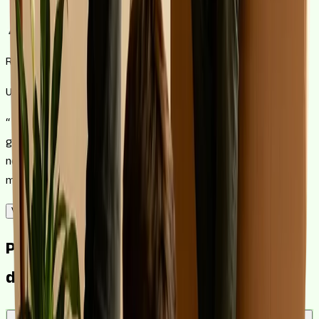
Recomanació de
Un dels nostres gestors
“
La hipoteca de 150.000 € és un dels imports que més
gestionem: encara hi ha quota assumible i molt marge per
negociar el tipus. Comparant entre diverses entitats t'estalvies
milers d'euros; deixa'm trobar la teva.
”
Vull parlar amb un gestor
Preguntes freqüents sobre la hipoteca
de 150.000 €