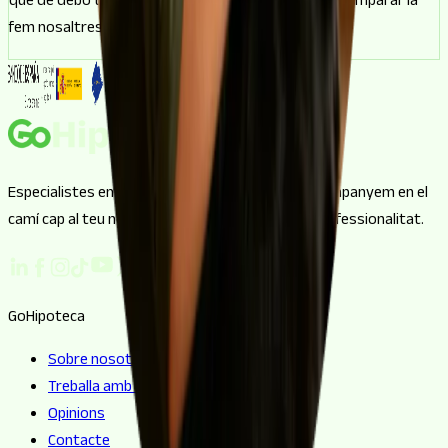
que de debò t'encaixen, de manera que la feina de comparar la
fem nosaltres i tu et quedes amb la millor.
Especialistes en intermediació hipotecària. T'acompanyem en el
camí cap al teu nou hogar amb transparència i professionalitat.
GoHipoteca
Sobre nosotros
Treballa amb nosaltres
Opinions
Contacte