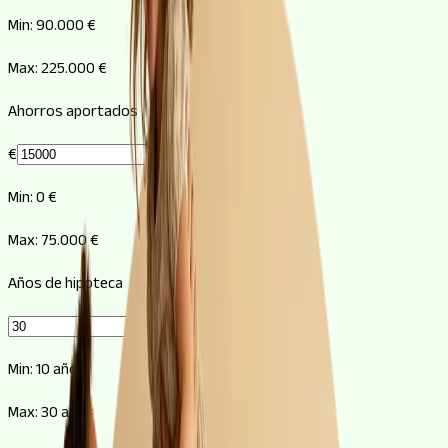
Min:
90.000 €
Max:
225.000 €
Ahorros aportados
€
Min:
0 €
Max:
75.000 €
Años de hipoteca
Min:
10
años
Max:
30
años